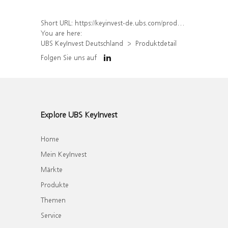
Short URL:
https://keyinvest-de.ubs.com/produkt/detail/index/isin/DE000WA3V7W9
You are here:
UBS KeyInvest Deutschland
Produktdetail
Folgen Sie uns auf
Explore UBS KeyInvest
Home
Mein KeyInvest
Märkte
Produkte
Themen
Service