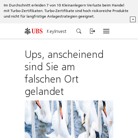
Im Durchschnitt erleiden 7 von 10 Kleinanlegern Verluste beim Handel
mit Turbo-Zertifikaten. Turbo-Zertifikate sind hoch risikoreiche Produkte
und nicht für langfristige Anlagestrategien geeignet.
^
KeyInvest
Ups, anscheinend
sind Sie am
falschen Ort
gelandet