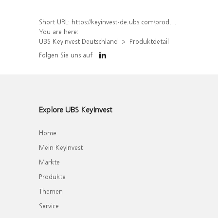
Short URL:
https://keyinvest-de.ubs.com/produkt/detail/index/isin/DE000WA3UYZ0
You are here:
UBS KeyInvest Deutschland
Produktdetail
Folgen Sie uns auf
Explore UBS KeyInvest
Home
Mein KeyInvest
Märkte
Produkte
Themen
Service