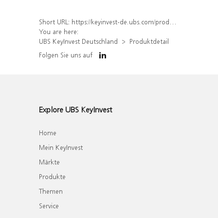
Short URL:
https://keyinvest-de.ubs.com/produkt/detail/index/isin/DE000WA3UW61
You are here:
UBS KeyInvest Deutschland
Produktdetail
Folgen Sie uns auf
Explore UBS KeyInvest
Home
Mein KeyInvest
Märkte
Produkte
Themen
Service