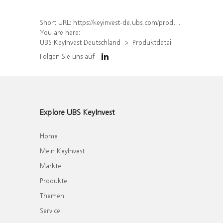
Short URL:
https://keyinvest-de.ubs.com/produkt/detail/index/isin/DE000WA3UUT1
You are here:
UBS KeyInvest Deutschland
Produktdetail
Folgen Sie uns auf
Explore UBS KeyInvest
Home
Mein KeyInvest
Märkte
Produkte
Themen
Service