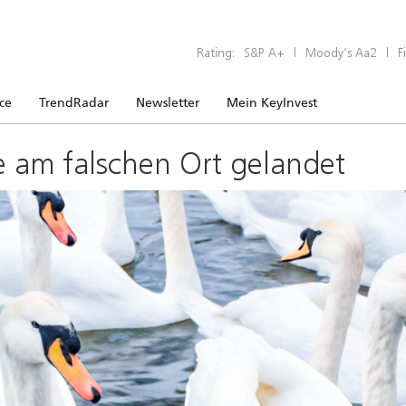
Rating:
S&P A+
|
Moody’s Aa2
|
F
ice
TrendRadar
Newsletter
Mein KeyInvest
e am falschen Ort gelandet