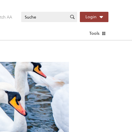
itch AA
Login
Tools