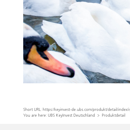
Short URL:
https://keyinvest-de.ubs.com/produkt/detail/inde
You are here:
UBS KeyInvest Deutschland
Produktdetail