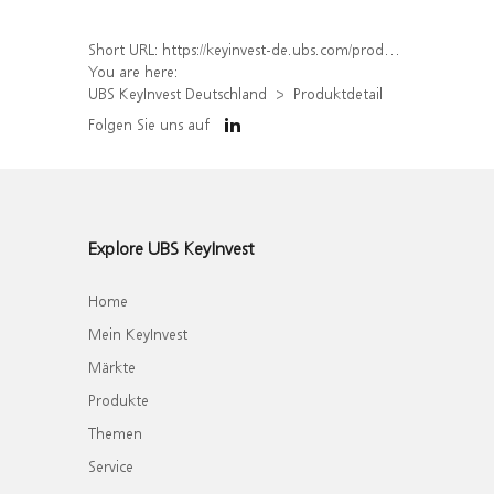
Short URL:
https://keyinvest-de.ubs.com/produkt/detail/index/isin/DE000WA3T577
You are here:
UBS KeyInvest Deutschland
Produktdetail
Folgen Sie uns auf
Explore UBS KeyInvest
Home
Mein KeyInvest
Märkte
Produkte
Themen
Service