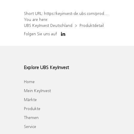
Short URL:
https://keyinvest-de.ubs.com/produkt/detail/index/isin/DE000WA3T0N7
You are here:
UBS KeyInvest Deutschland
Produktdetail
Folgen Sie uns auf
Explore UBS KeyInvest
Home
Mein KeyInvest
Märkte
Produkte
Themen
Service