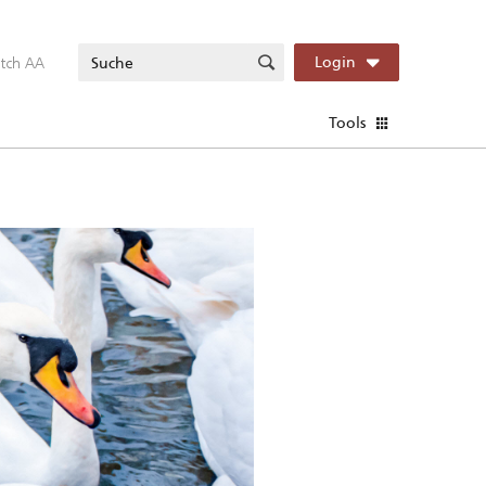
itch AA
Login
Tools