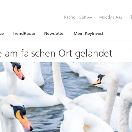
Rating:
S&P A+
|
Moody’s Aa2
|
F
ice
TrendRadar
Newsletter
Mein KeyInvest
e am falschen Ort gelandet