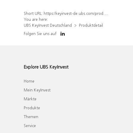
Short URL:
https://keyinvest-de.ubs.com/produkt/detail/index/isin/DE000WA3SVE5
You are here:
UBS KeyInvest Deutschland
Produktdetail
Folgen Sie uns auf
Explore UBS KeyInvest
Home
Mein KeyInvest
Märkte
Produkte
Themen
Service