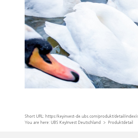
Short URL:
https://keyinvest-de.ubs.com/produkt/detail/inde
You are here:
UBS KeyInvest Deutschland
Produktdetail