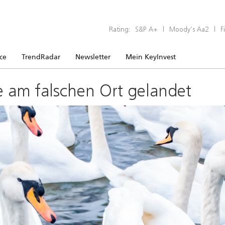
Rating:
S&P A+
|
Moody’s Aa2
|
F
ice
TrendRadar
Newsletter
Mein KeyInvest
e am falschen Ort gelandet