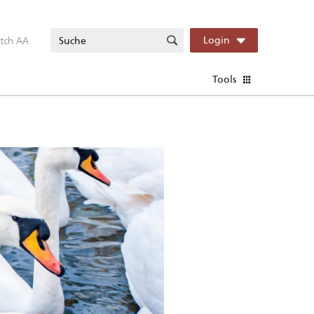
itch AA
Login
Tools