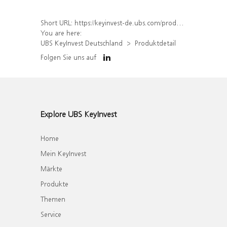
Short URL:
https://keyinvest-de.ubs.com/produkt/detail/index/isin/DE000WA3R886
You are here:
UBS KeyInvest Deutschland
Produktdetail
Folgen Sie uns auf
Explore UBS KeyInvest
Home
Mein KeyInvest
Märkte
Produkte
Themen
Service