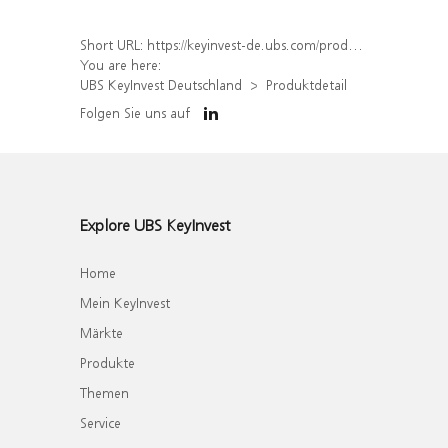
Short URL:
https://keyinvest-de.ubs.com/produkt/detail/index/isin/DE000WA3R5N8
You are here:
UBS KeyInvest Deutschland
Produktdetail
Folgen Sie uns auf
Explore UBS KeyInvest
Home
Mein KeyInvest
Märkte
Produkte
Themen
Service