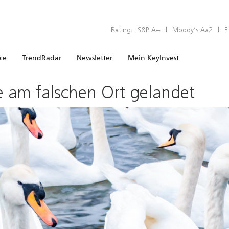
Rating:
S&P A+
|
Moody’s Aa2
|
F
ice
TrendRadar
Newsletter
Mein KeyInvest
e am falschen Ort gelandet