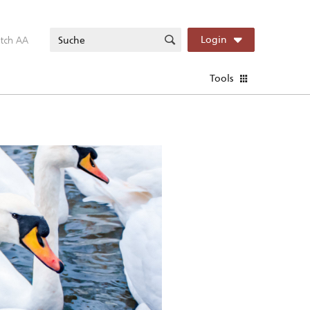
itch AA
Login
Tools