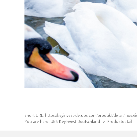
Short URL:
https://keyinvest-de.ubs.com/produkt/detail/inde
You are here:
UBS KeyInvest Deutschland
Produktdetail