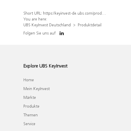
Short URL:
https://keyinvest-de.ubs.com/produkt/detail/index/isin/DE000WA3NSD4
You are here:
UBS KeyInvest Deutschland
Produktdetail
Folgen Sie uns auf
Explore UBS KeyInvest
Home
Mein KeyInvest
Märkte
Produkte
Themen
Service