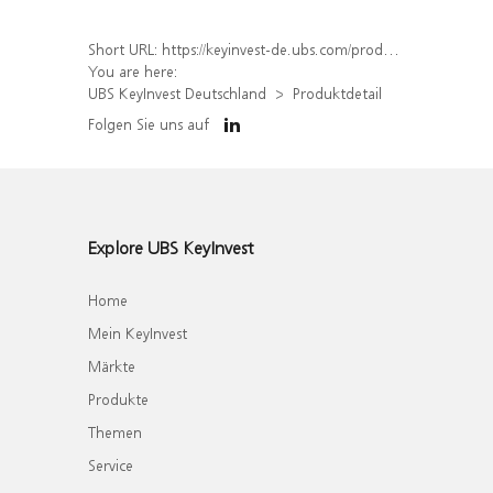
Short URL:
https://keyinvest-de.ubs.com/produkt/detail/index/isin/DE000WA3MH60
You are here:
UBS KeyInvest Deutschland
Produktdetail
Folgen Sie uns auf
Explore UBS KeyInvest
Home
Mein KeyInvest
Märkte
Produkte
Themen
Service