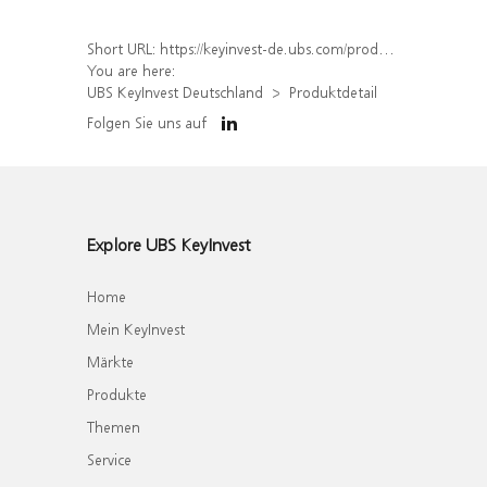
Short URL:
https://keyinvest-de.ubs.com/produkt/detail/index/isin/DE000WA3KDX0
You are here:
UBS KeyInvest Deutschland
Produktdetail
Folgen Sie uns auf
Explore UBS KeyInvest
Home
Mein KeyInvest
Märkte
Produkte
Themen
Service