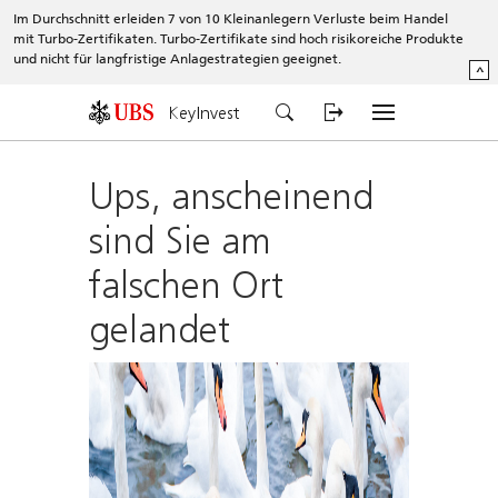
Im Durchschnitt erleiden 7 von 10 Kleinanlegern Verluste beim Handel
mit Turbo-Zertifikaten. Turbo-Zertifikate sind hoch risikoreiche Produkte
und nicht für langfristige Anlagestrategien geeignet.
^
KeyInvest
Ups, anscheinend
sind Sie am
falschen Ort
gelandet