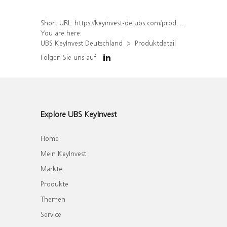
Short URL:
https://keyinvest-de.ubs.com/produkt/detail/index/isin/DE000WA3KB01
You are here:
UBS KeyInvest Deutschland
Produktdetail
Folgen Sie uns auf
Explore UBS KeyInvest
Home
Mein KeyInvest
Märkte
Produkte
Themen
Service