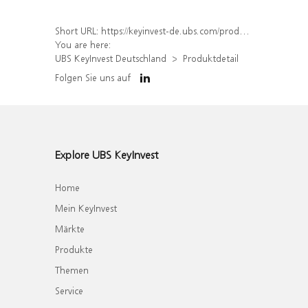
Short URL:
https://keyinvest-de.ubs.com/produkt/detail/index/isin/DE000WA3K9E6
You are here:
UBS KeyInvest Deutschland
Produktdetail
Folgen Sie uns auf
Explore UBS KeyInvest
Home
Mein KeyInvest
Märkte
Produkte
Themen
Service