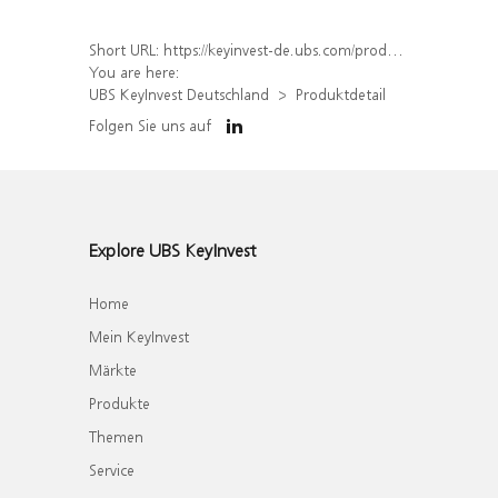
Short URL:
https://keyinvest-de.ubs.com/produkt/detail/index/isin/DE000WA3K550
You are here:
UBS KeyInvest Deutschland
Produktdetail
Folgen Sie uns auf
Explore UBS KeyInvest
Home
Mein KeyInvest
Märkte
Produkte
Themen
Service