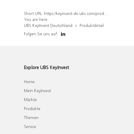
Short URL:
https://keyinvest-de.ubs.com/produkt/detail/index/isin/DE000WA3JYS8
You are here:
UBS KeyInvest Deutschland
Produktdetail
Folgen Sie uns auf
Explore UBS KeyInvest
Home
Mein KeyInvest
Märkte
Produkte
Themen
Service