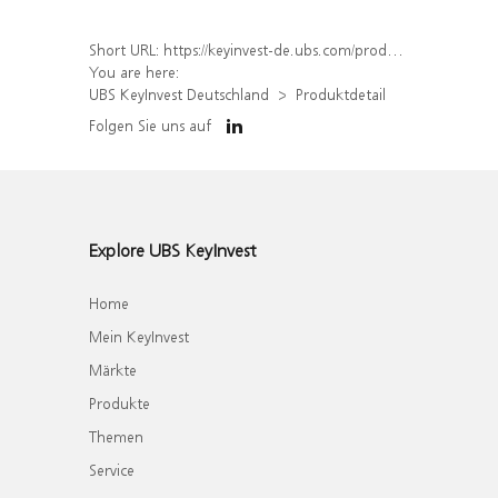
Short URL:
https://keyinvest-de.ubs.com/produkt/detail/index/isin/DE000WA3G8K1
You are here:
UBS KeyInvest Deutschland
Produktdetail
Folgen Sie uns auf
Explore UBS KeyInvest
Home
Mein KeyInvest
Märkte
Produkte
Themen
Service