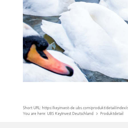
Short URL:
https://keyinvest-de.ubs.com/produkt/detail/inde
You are here:
UBS KeyInvest Deutschland
Produktdetail