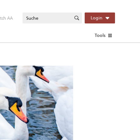
itch AA
Login
Tools