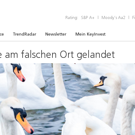
Rating:
S&P A+
|
Moody’s Aa2
|
F
ice
TrendRadar
Newsletter
Mein KeyInvest
e am falschen Ort gelandet