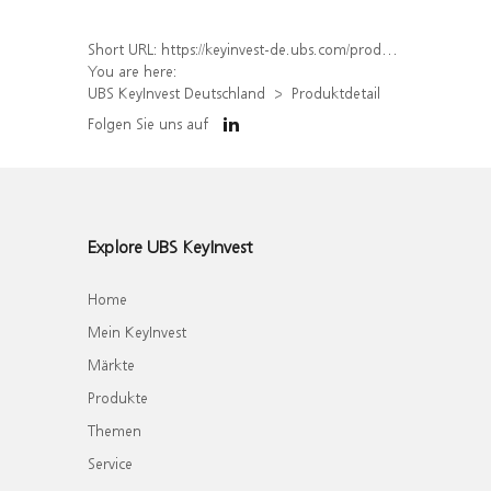
Short URL:
https://keyinvest-de.ubs.com/produkt/detail/index/isin/DE000WA3G0V5
You are here:
UBS KeyInvest Deutschland
Produktdetail
Folgen Sie uns auf
Explore UBS KeyInvest
Home
Mein KeyInvest
Märkte
Produkte
Themen
Service