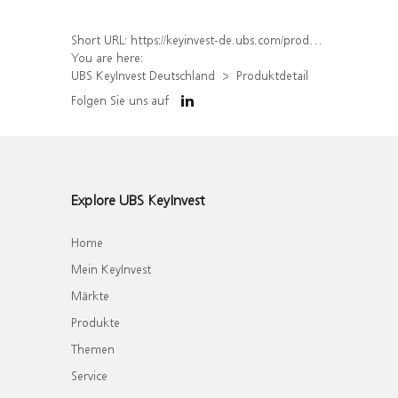
Short URL:
https://keyinvest-de.ubs.com/produkt/detail/index/isin/DE000WA3F857
You are here:
UBS KeyInvest Deutschland
Produktdetail
Folgen Sie uns auf
Explore UBS KeyInvest
Home
Mein KeyInvest
Märkte
Produkte
Themen
Service