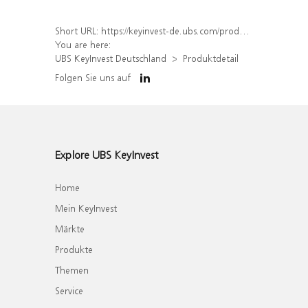
Short URL:
https://keyinvest-de.ubs.com/produkt/detail/index/isin/DE000WA3EVU1
You are here:
UBS KeyInvest Deutschland
Produktdetail
Folgen Sie uns auf
Explore UBS KeyInvest
Home
Mein KeyInvest
Märkte
Produkte
Themen
Service