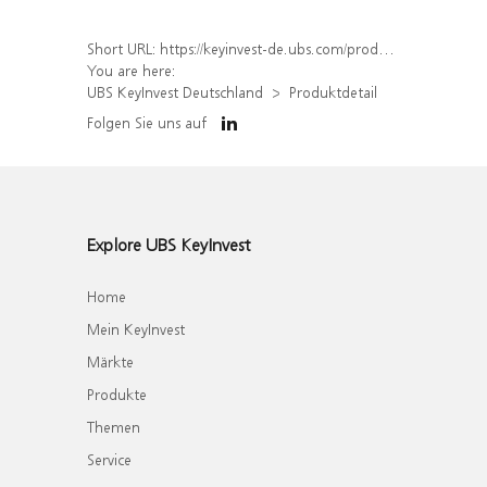
Short URL:
https://keyinvest-de.ubs.com/produkt/detail/index/isin/DE000WA3EK57
You are here:
UBS KeyInvest Deutschland
Produktdetail
Folgen Sie uns auf
Explore UBS KeyInvest
Home
Mein KeyInvest
Märkte
Produkte
Themen
Service