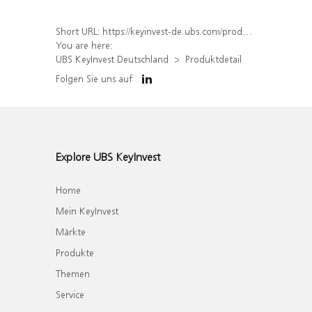
Short URL:
https://keyinvest-de.ubs.com/produkt/detail/index/isin/DE000WA3DH61
You are here:
UBS KeyInvest Deutschland
Produktdetail
Folgen Sie uns auf
Explore UBS KeyInvest
Home
Mein KeyInvest
Märkte
Produkte
Themen
Service