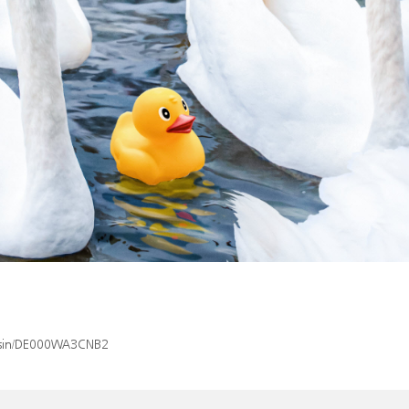
x/isin/DE000WA3CNB2