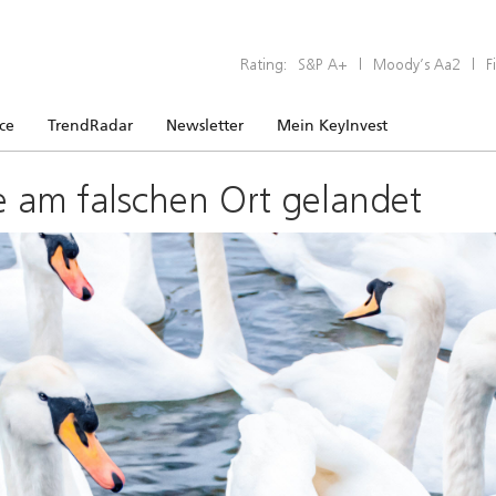
Rating:
S&P A+
|
Moody’s Aa2
|
F
ice
TrendRadar
Newsletter
Mein KeyInvest
e am falschen Ort gelandet