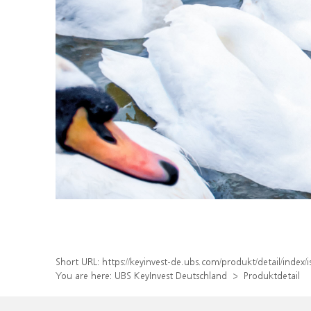
Short URL:
https://keyinvest-de.ubs.com/produkt/detail/inde
You are here:
UBS KeyInvest Deutschland
Produktdetail