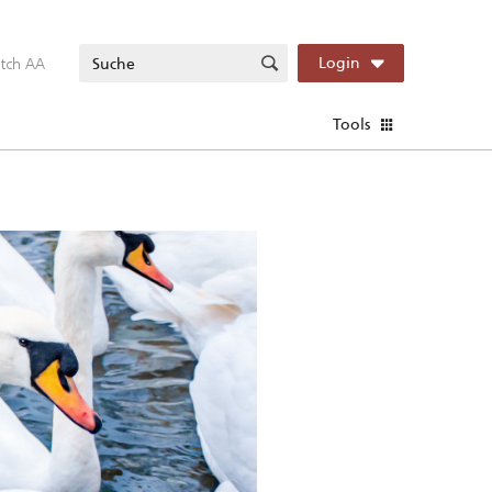
itch AA
Login
Tools