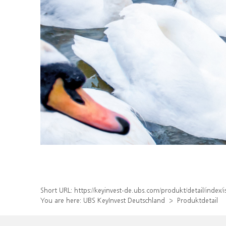
Short URL:
https://keyinvest-de.ubs.com/produkt/detail/inde
You are here:
UBS KeyInvest Deutschland
Produktdetail