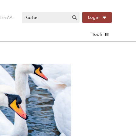
itch AA
Login
Tools