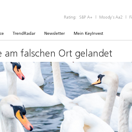
Rating:
S&P A+
|
Moody’s Aa2
|
F
ice
TrendRadar
Newsletter
Mein KeyInvest
e am falschen Ort gelandet