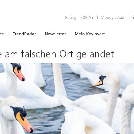
Rating:
S&P A+
|
Moody’s Aa2
|
F
ice
TrendRadar
Newsletter
Mein KeyInvest
e am falschen Ort gelandet