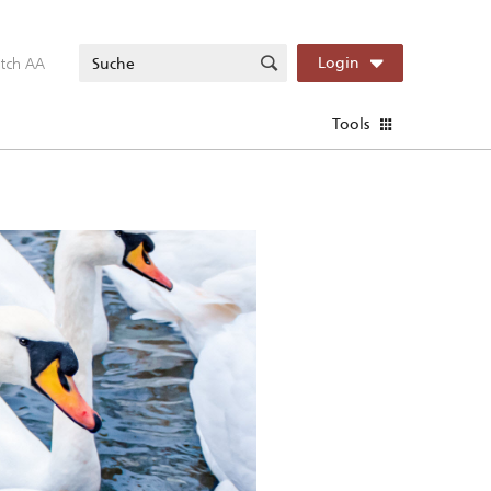
itch AA
Login
Tools