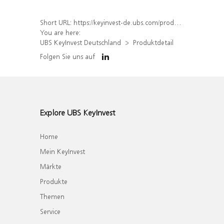
Short URL:
https://keyinvest-de.ubs.com/produkt/detail/index/isin/DE000WA39WT1
You are here:
UBS KeyInvest Deutschland
Produktdetail
Folgen Sie uns auf
Explore UBS KeyInvest
Home
Mein KeyInvest
Märkte
Produkte
Themen
Service