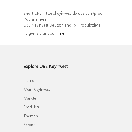
Short URL:
https://keyinvest-de.ubs.com/produkt/detail/index/isin/DE000WA39UL2
You are here:
UBS KeyInvest Deutschland
Produktdetail
Folgen Sie uns auf
Explore UBS KeyInvest
Home
Mein KeyInvest
Märkte
Produkte
Themen
Service