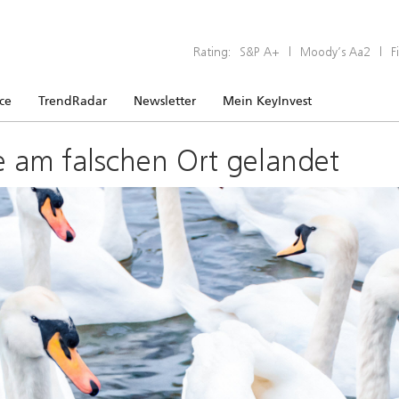
Rating:
S&P A+
|
Moody’s Aa2
|
F
ice
TrendRadar
Newsletter
Mein KeyInvest
e am falschen Ort gelandet