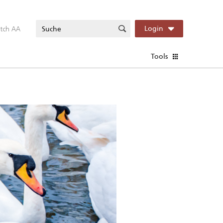
itch AA
Login
Tools