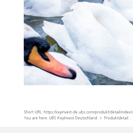
Short URL:
https://keyinvest-de.ubs.com/produkt/detail/inde
You are here:
UBS KeyInvest Deutschland
Produktdetail