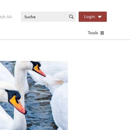
itch AA
Login
Tools