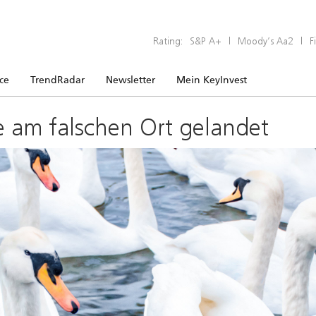
Rating:
S&P A+
|
Moody’s Aa2
|
F
ice
TrendRadar
Newsletter
Mein KeyInvest
e am falschen Ort gelandet