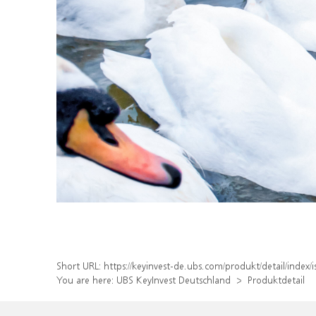
Short URL:
https://keyinvest-de.ubs.com/produkt/detail/inde
You are here:
UBS KeyInvest Deutschland
Produktdetail