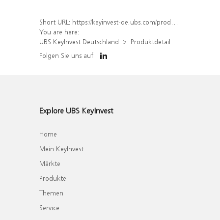
Short URL:
https://keyinvest-de.ubs.com/produkt/detail/index/isin/DE000WA39Q82
You are here:
UBS KeyInvest Deutschland
Produktdetail
Folgen Sie uns auf
Explore UBS KeyInvest
Home
Mein KeyInvest
Märkte
Produkte
Themen
Service