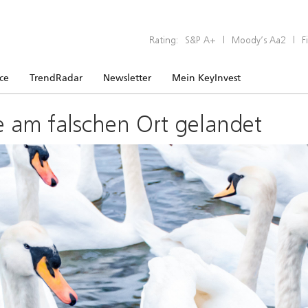
Rating:
S&P A+
|
Moody’s Aa2
|
F
ice
TrendRadar
Newsletter
Mein KeyInvest
e am falschen Ort gelandet