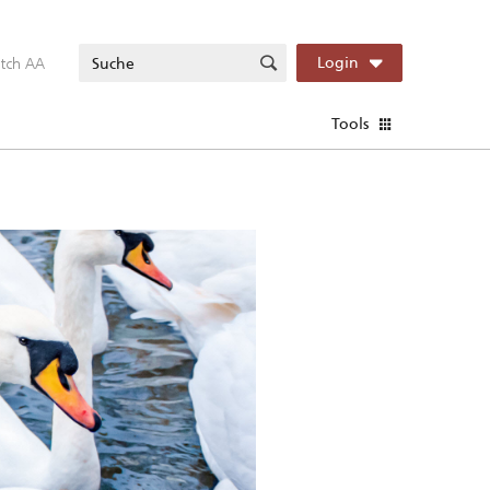
itch AA
Login
Tools