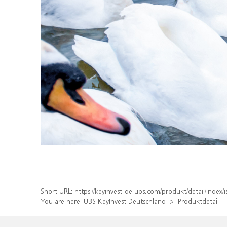
Short URL:
https://keyinvest-de.ubs.com/produkt/detail/inde
You are here:
UBS KeyInvest Deutschland
Produktdetail