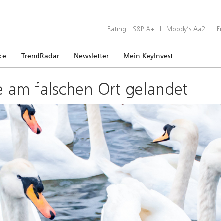
Rating:
S&P A+
|
Moody’s Aa2
|
F
ice
TrendRadar
Newsletter
Mein KeyInvest
e am falschen Ort gelandet