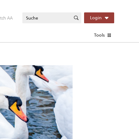
itch AA
Login
Tools