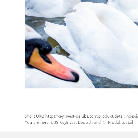
Short URL:
https://keyinvest-de.ubs.com/produkt/detail/inde
You are here:
UBS KeyInvest Deutschland
Produktdetail