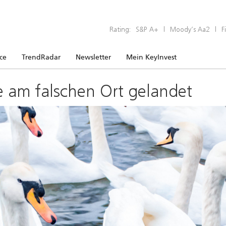
Rating:
S&P A+
|
Moody’s Aa2
|
F
ice
TrendRadar
Newsletter
Mein KeyInvest
e am falschen Ort gelandet