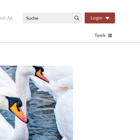
itch AA
Login
Tools