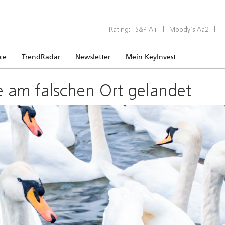
Rating:
S&P A+
|
Moody’s Aa2
|
F
ice
TrendRadar
Newsletter
Mein KeyInvest
e am falschen Ort gelandet