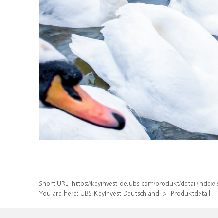
Short URL:
https://keyinvest-de.ubs.com/produkt/detail/inde
You are here:
UBS KeyInvest Deutschland
Produktdetail