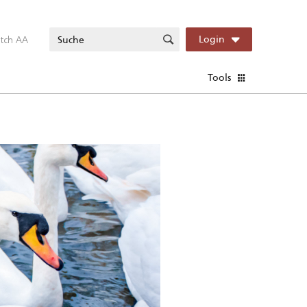
itch AA
Login
Tools