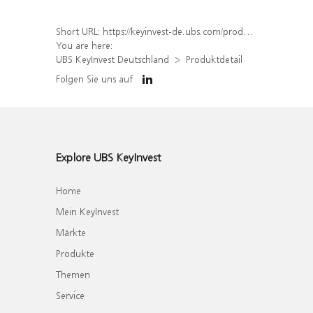
Short URL:
https://keyinvest-de.ubs.com/produkt/detail/index/isin/DE000WA39FY6
You are here:
UBS KeyInvest Deutschland
Produktdetail
Folgen Sie uns auf
Explore UBS KeyInvest
Home
Mein KeyInvest
Märkte
Produkte
Themen
Service