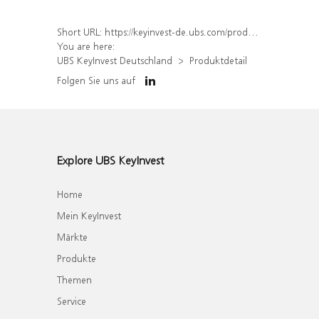
Short URL:
https://keyinvest-de.ubs.com/produkt/detail/index/isin/DE000WA39FC2
You are here:
UBS KeyInvest Deutschland
Produktdetail
Folgen Sie uns auf
Explore UBS KeyInvest
Home
Mein KeyInvest
Märkte
Produkte
Themen
Service