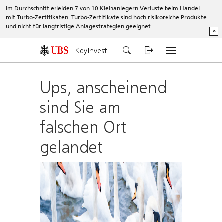
Im Durchschnitt erleiden 7 von 10 Kleinanlegern Verluste beim Handel
mit Turbo-Zertifikaten. Turbo-Zertifikate sind hoch risikoreiche Produkte
und nicht für langfristige Anlagestrategien geeignet.
^
KeyInvest
Ups, anscheinend
sind Sie am
falschen Ort
gelandet