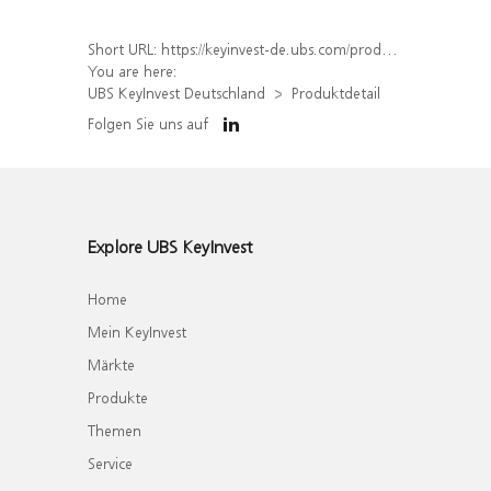
Short URL:
https://keyinvest-de.ubs.com/produkt/detail/index/isin/DE000WA39AP5
You are here:
UBS KeyInvest Deutschland
Produktdetail
Folgen Sie uns auf
Explore UBS KeyInvest
Home
Mein KeyInvest
Märkte
Produkte
Themen
Service