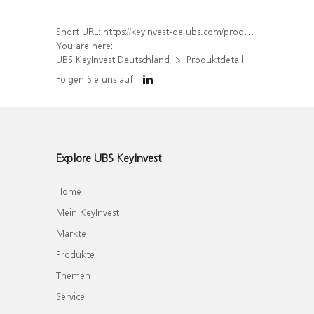
Short URL:
https://keyinvest-de.ubs.com/produkt/detail/index/isin/DE000WA39A72
You are here:
UBS KeyInvest Deutschland
Produktdetail
Folgen Sie uns auf
Explore UBS KeyInvest
Home
Mein KeyInvest
Märkte
Produkte
Themen
Service