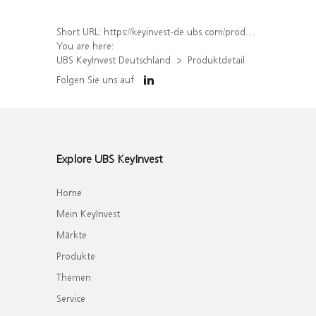
Short URL:
https://keyinvest-de.ubs.com/produkt/detail/index/isin/DE000WA397U1
You are here:
UBS KeyInvest Deutschland
Produktdetail
Folgen Sie uns auf
Explore UBS KeyInvest
Home
Mein KeyInvest
Märkte
Produkte
Themen
Service