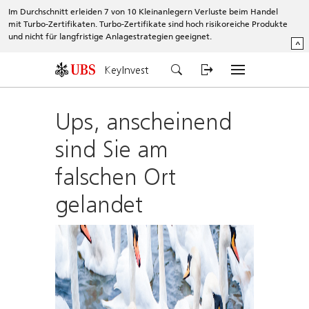
Im Durchschnitt erleiden 7 von 10 Kleinanlegern Verluste beim Handel
mit Turbo-Zertifikaten. Turbo-Zertifikate sind hoch risikoreiche Produkte
und nicht für langfristige Anlagestrategien geeignet.
^
KeyInvest
Ups, anscheinend
sind Sie am
falschen Ort
gelandet