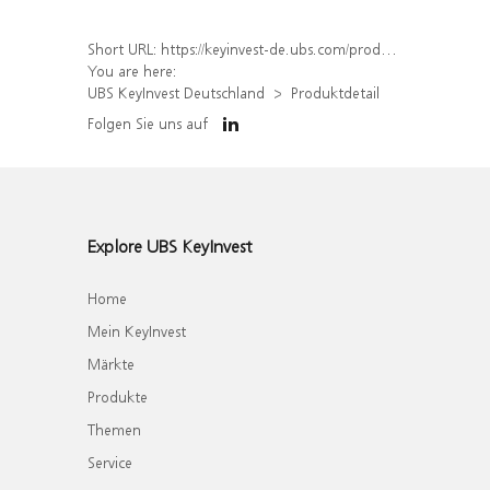
Short URL:
https://keyinvest-de.ubs.com/produkt/detail/index/isin/DE000WA38V78
You are here:
UBS KeyInvest Deutschland
Produktdetail
Folgen Sie uns auf
Explore UBS KeyInvest
Home
Mein KeyInvest
Märkte
Produkte
Themen
Service