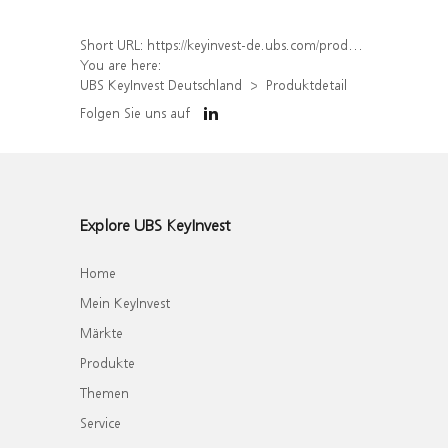
Short URL:
https://keyinvest-de.ubs.com/produkt/detail/index/isin/DE000WA38SG8
You are here:
UBS KeyInvest Deutschland
Produktdetail
Folgen Sie uns auf
Explore UBS KeyInvest
Home
Mein KeyInvest
Märkte
Produkte
Themen
Service