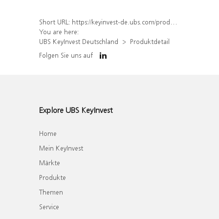
Short URL:
https://keyinvest-de.ubs.com/produkt/detail/index/isin/DE000WA38S40
You are here:
UBS KeyInvest Deutschland
Produktdetail
Folgen Sie uns auf
Explore UBS KeyInvest
Home
Mein KeyInvest
Märkte
Produkte
Themen
Service