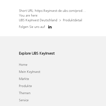
Short URL:
https://keyinvest-de.ubs.com/produkt/detail/index/isin/DE000WA38H84
You are here:
UBS KeyInvest Deutschland
Produktdetail
Folgen Sie uns auf
Explore UBS KeyInvest
Home
Mein KeyInvest
Märkte
Produkte
Themen
Service