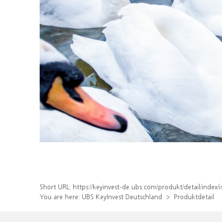
Short URL:
https://keyinvest-de.ubs.com/produkt/detail/inde
You are here:
UBS KeyInvest Deutschland
Produktdetail