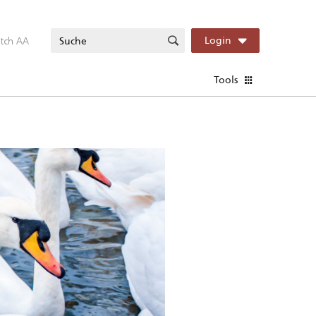
itch AA
Login
Tools