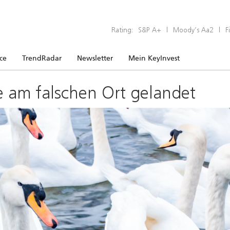
Rating:
S&P A+
|
Moody’s Aa2
|
F
ice
TrendRadar
Newsletter
Mein KeyInvest
e am falschen Ort gelandet