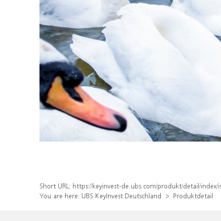
Short URL:
https://keyinvest-de.ubs.com/produkt/detail/inde
You are here:
UBS KeyInvest Deutschland
Produktdetail