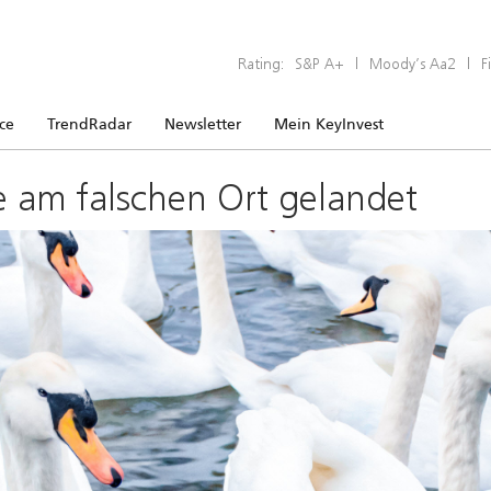
Rating:
S&P A+
|
Moody’s Aa2
|
F
ice
TrendRadar
Newsletter
Mein KeyInvest
e am falschen Ort gelandet