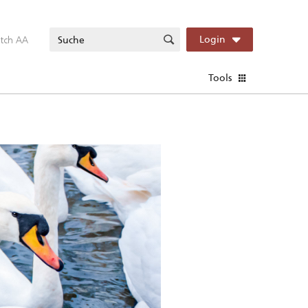
itch AA
Login
Tools